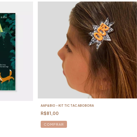
AAP&BIO - KIT TIC TAC ABOBORA
R$81,00