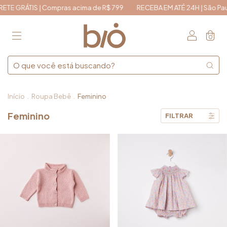
ÁTIS | Compras acima de R$ 799
RECEBA EM ATÉ 24H | São Paulo e Cap
0
Início
.
Roupa Bebê
.
Feminino
Feminino
FILTRAR