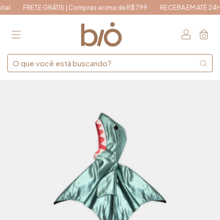
TE GRÁTIS | Compras acima de R$ 799
RECEBA EM ATÉ 24H | São Paulo
0