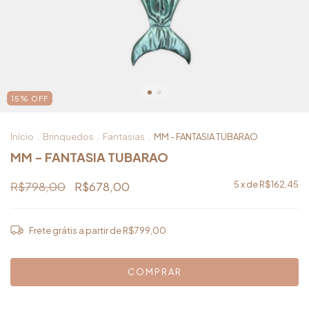
15
%
OFF
Início
.
Brinquedos
.
Fantasias
.
MM - FANTASIA TUBARAO
MM - FANTASIA TUBARAO
R$798,00
R$678,00
5
x de
R$162,45
Frete grátis
a partir de
R$799,00