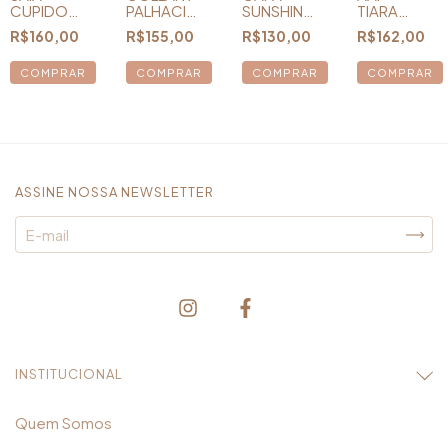
CUPIDO
PALHACINHA
SUNSHINE
TIARA
CNV25
CNV25
CNV25 -
PRINCESA
R$160,00
R$155,00
R$130,00
R$162,00
TAM U
CNV25
COMPRAR
COMPRAR
ASSINE NOSSA NEWSLETTER
INSTITUCIONAL
Quem Somos