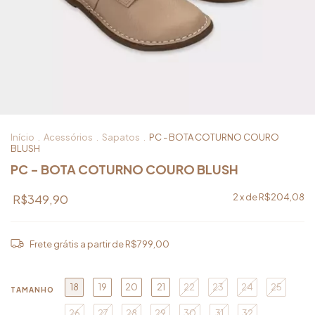
Início
.
Acessórios
.
Sapatos
.
PC - BOTA COTURNO COURO
BLUSH
PC - BOTA COTURNO COURO BLUSH
R$349,90
2
x de
R$204,08
Frete grátis
a partir de
R$799,00
18
19
20
21
22
23
24
25
TAMANHO
26
27
28
29
30
31
32